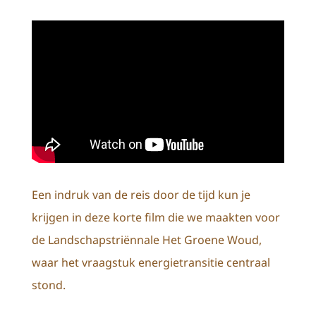
Een indruk van de reis door de tijd kun je
krijgen in deze korte film die we maakten voor
de Landschapstriënnale Het Groene Woud,
waar het vraagstuk energietransitie centraal
stond.